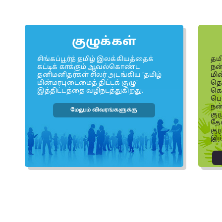
குழுக்கள்
சிங்கப்பூர்த் தமிழ் இலக்கியத்தைக்
தமி
கட்டிக் காக்கும் ஆவல்கொண்ட
நன
தனிமனிதர்கள் சிலர் அடங்கிய ‘தமிழ்
மின
மின்மரபுடைமைத் திட்டக் குழு’
தொட
இத்திட்டத்தை வழிநடத்துகிறது.
கொ
பொ
நன
மேலும் விவரங்களுக்கு
குழ
தேச
கு
இந்
செய்திகள்